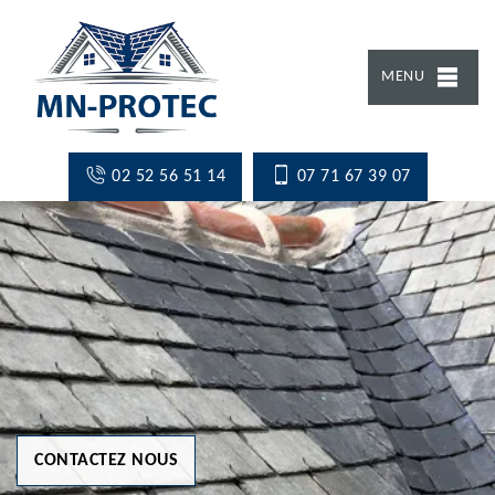
MENU
02 52 56 51 14
07 71 67 39 07
CONTACTEZ NOUS