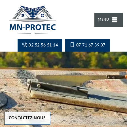
MENU
02 52 56 51 14
07 71 67 39 07
CONTACTEZ NOUS