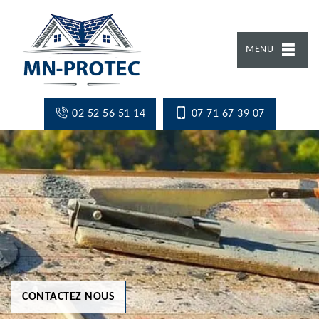
MENU
02 52 56 51 14
07 71 67 39 07
CONTACTEZ NOUS