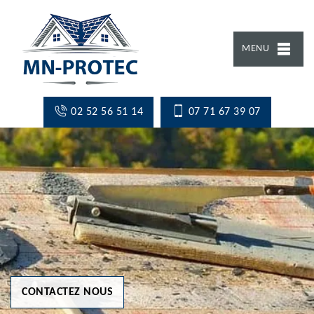
MENU
02 52 56 51 14
07 71 67 39 07
CONTACTEZ NOUS