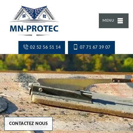
MENU
02 52 56 51 14
07 71 67 39 07
CONTACTEZ NOUS