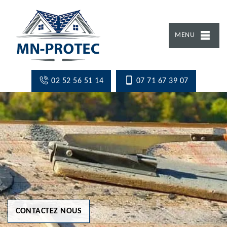
MENU
02 52 56 51 14
07 71 67 39 07
CONTACTEZ NOUS