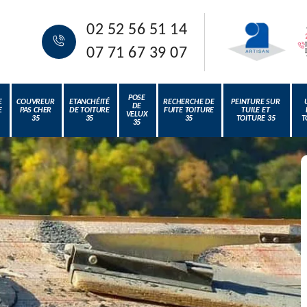
02 52 56 51 14
07 71 67 39 07
POSE
E
COUVREUR
ETANCHÉITÉ
RECHERCHE DE
PEINTURE SUR
DE
E
PAS CHER
DE TOITURE
FUITE TOITURE
TUILE ET
VELUX
35
35
35
TOITURE 35
T
35