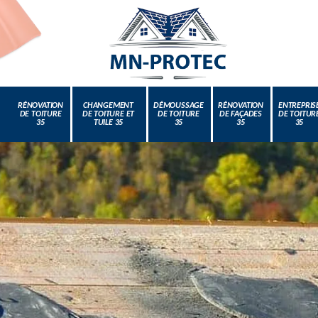
RÉNOVATION
CHANGEMENT
DÉMOUSSAGE
RÉNOVATION
ENTREPRIS
DE TOITURE
DE TOITURE ET
DE TOITURE
DE FAÇADES
DE TOITUR
35
TUILE 35
35
35
35