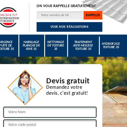
ON VOUS RAPPELLE GRATUITEMENT
VOIR NOS RÉALISATIONS
URGENCE
HABILLAGE
NETTOYAGE
TRAITEMENT
HYDROFUGE
FUITE DE
PLANCHE DE
DE TOITURE
ANTI-MOUSSE
TOITURE 35
OITURE 35
RIVE 35
35
TOITURE 35
Devis gratuit
Demandez votre
devis, c'est gratuit!