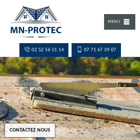
MENU
02 52 56 51 14
07 71 67 39 07
CONTACTEZ NOUS