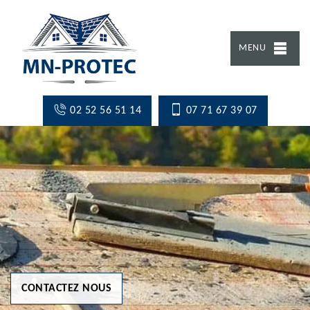
MENU
02 52 56 51 14
07 71 67 39 07
CONTACTEZ NOUS