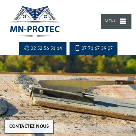
MENU
02 52 56 51 14
07 71 67 39 07
CONTACTEZ NOUS