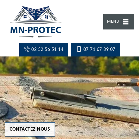
MENU
02 52 56 51 14
07 71 67 39 07
CONTACTEZ NOUS