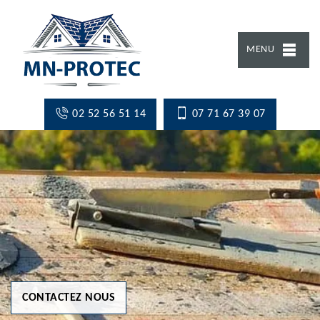
MENU
02 52 56 51 14
07 71 67 39 07
CONTACTEZ NOUS