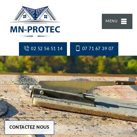
MENU
02 52 56 51 14
07 71 67 39 07
CONTACTEZ NOUS