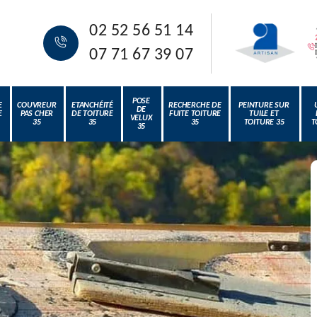
02 52 56 51 14
07 71 67 39 07
POSE
E
COUVREUR
ETANCHÉITÉ
RECHERCHE DE
PEINTURE SUR
DE
E
PAS CHER
DE TOITURE
FUITE TOITURE
TUILE ET
VELUX
35
35
35
TOITURE 35
T
35