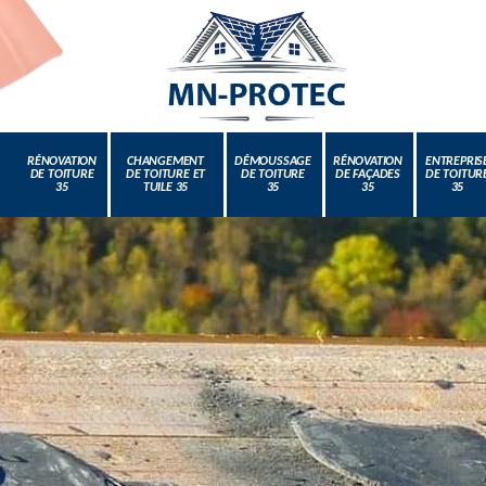
RÉNOVATION
CHANGEMENT
DÉMOUSSAGE
RÉNOVATION
ENTREPRIS
DE TOITURE
DE TOITURE ET
DE TOITURE
DE FAÇADES
DE TOITUR
35
TUILE 35
35
35
35