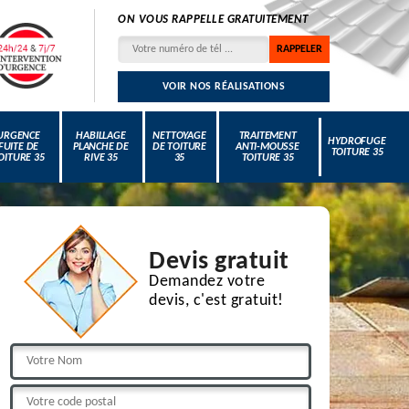
ON VOUS RAPPELLE GRATUITEMENT
VOIR NOS RÉALISATIONS
URGENCE
HABILLAGE
NETTOYAGE
TRAITEMENT
HYDROFUGE
FUITE DE
PLANCHE DE
DE TOITURE
ANTI-MOUSSE
TOITURE 35
OITURE 35
RIVE 35
35
TOITURE 35
Devis gratuit
Demandez votre
devis, c'est gratuit!