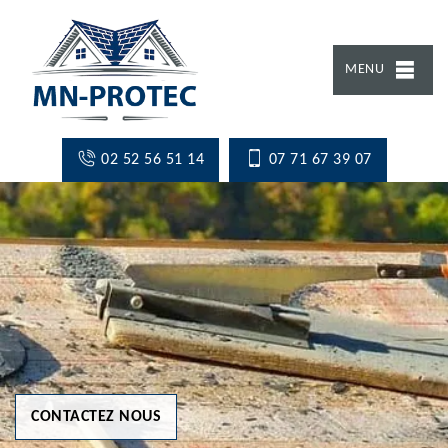
MENU
02 52 56 51 14
07 71 67 39 07
CONTACTEZ NOUS