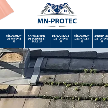
RÉNOVATION
CHANGEMENT
DÉMOUSSAGE
RÉNOVATION
ENTREPRIS
DE TOITURE
DE TOITURE ET
DE TOITURE
DE FAÇADES
DE TOITUR
35
TUILE 35
35
35
35