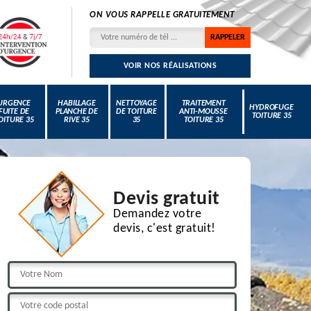
ON VOUS RAPPELLE GRATUITEMENT
VOIR NOS RÉALISATIONS
URGENCE
HABILLAGE
NETTOYAGE
TRAITEMENT
HYDROFUGE
FUITE DE
PLANCHE DE
DE TOITURE
ANTI-MOUSSE
TOITURE 35
OITURE 35
RIVE 35
35
TOITURE 35
Devis gratuit
Demandez votre
devis, c'est gratuit!