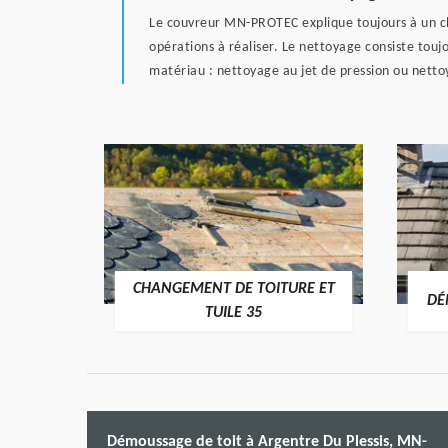
Le couvreur MN-PROTEC explique toujours à un cli
opérations à réaliser. Le nettoyage consiste touj
matériau : nettoyage au jet de pression ou netto
CHANGEMENT DE TOITURE ET
RE 35
DÉ
TUILE 35
Démoussage de toit à Argentre Du Plessis, MN-