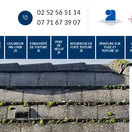
02 52 56 51 14
07 71 67 39 07
POSE
E
COUVREUR
ETANCHÉITÉ
RECHERCHE DE
PEINTURE SUR
DE
E
PAS CHER
DE TOITURE
FUITE TOITURE
TUILE ET
VELUX
35
35
35
TOITURE 35
T
35