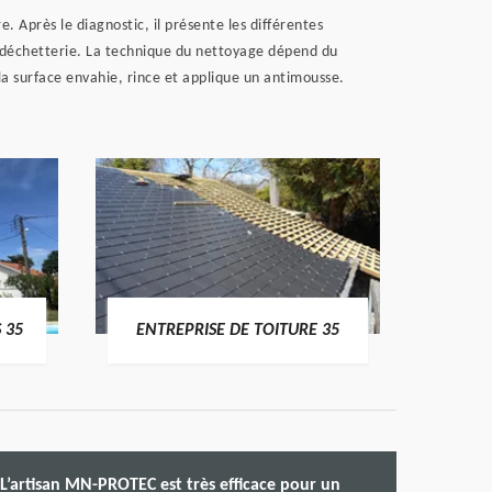
 Après le diagnostic, il présente les différentes
 la déchetterie. La technique du nettoyage dépend du
a surface envahie, rince et applique un antimousse.
 35
ENTREPRISE DE TOITURE 35
CO
L’artisan MN-PROTEC est très efficace pour un