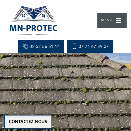
MENU
02 52 56 51 14
07 71 67 39 07
CONTACTEZ NOUS