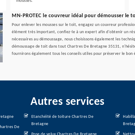
mousses.
MN-PROTEC le couvreur idéal pour démousser le to
Pour enlever les mousses sur le toit, engagez un couvreur profession
élément très important, confiez-le à un expert afin d'obtenir un ré
nécessaires au démoussage, nous choisissons également les techniq
démoussage de toit dans tout Chartres De Bretagne 35131, n'hésitez
fournirons également tous les conseils utiles pour préserver le bon é
Autres services
retagne
Etanchéité de toiture Chartres De
Habill
Bretagne
Breta
Chartres De
Pose de velux Chartres De Bretagne
Nettoy