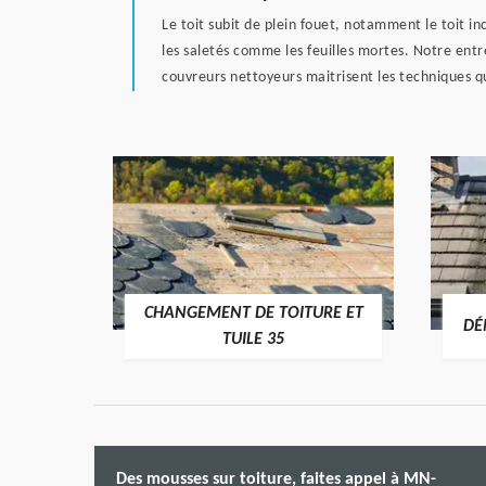
Le toit subit de plein fouet, notamment le toit in
les saletés comme les feuilles mortes. Notre ent
couvreurs nettoyeurs maitrisent les techniques q
CHANGEMENT DE TOITURE ET
RE 35
DÉ
TUILE 35
Des mousses sur toiture, faites appel à MN-