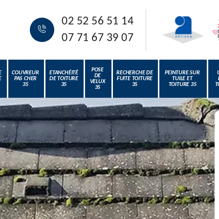
02 52 56 51 14
07 71 67 39 07
POSE
E
COUVREUR
ETANCHÉITÉ
RECHERCHE DE
PEINTURE SUR
DE
E
PAS CHER
DE TOITURE
FUITE TOITURE
TUILE ET
VELUX
35
35
35
TOITURE 35
T
35