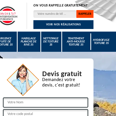
ON VOUS RAPPELLE GRATUITEMENT
VOIR NOS RÉALISATIONS
URGENCE
HABILLAGE
NETTOYAGE
TRAITEMENT
HYDROFUGE
FUITE DE
PLANCHE DE
DE TOITURE
ANTI-MOUSSE
TOITURE 35
OITURE 35
RIVE 35
35
TOITURE 35
Devis gratuit
Demandez votre
devis, c'est gratuit!