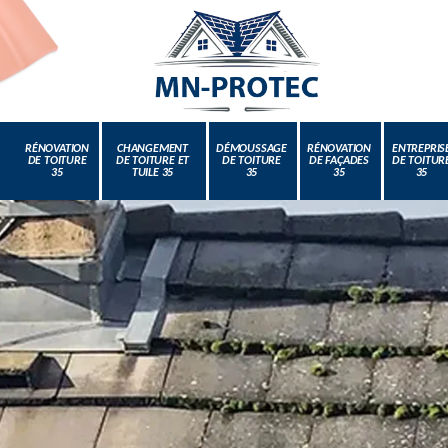
RÉNOVATION
CHANGEMENT
DÉMOUSSAGE
RÉNOVATION
ENTREPRIS
DE TOITURE
DE TOITURE ET
DE TOITURE
DE FAÇADES
DE TOITUR
35
TUILE 35
35
35
35