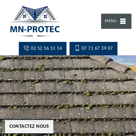
MENU
02 52 56 51 14
07 71 67 39 07
CONTACTEZ NOUS