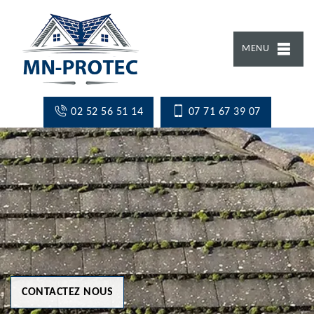
MENU
02 52 56 51 14
07 71 67 39 07
CONTACTEZ NOUS