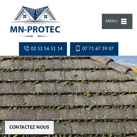
MENU
02 52 56 51 14
07 71 67 39 07
CONTACTEZ NOUS