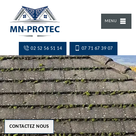
MENU
02 52 56 51 14
07 71 67 39 07
CONTACTEZ NOUS