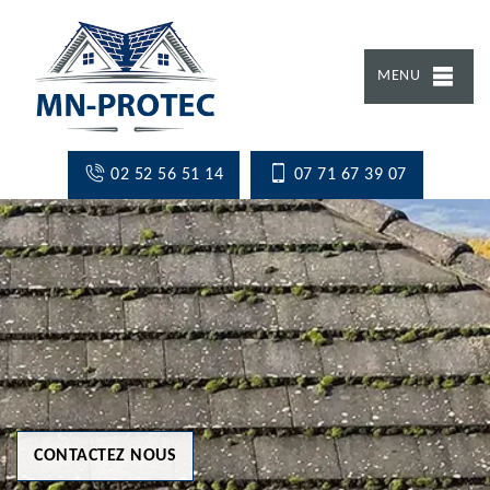
MENU
02 52 56 51 14
07 71 67 39 07
CONTACTEZ NOUS