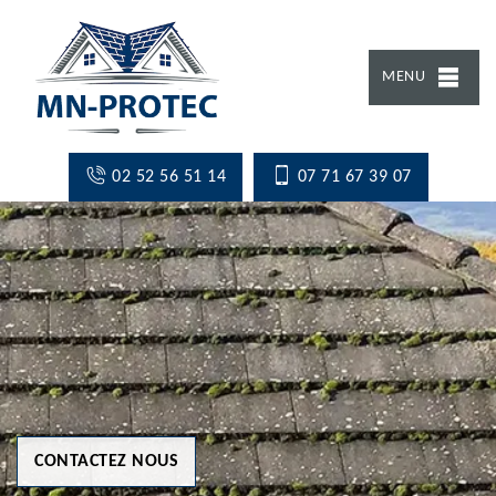
MENU
02 52 56 51 14
07 71 67 39 07
CONTACTEZ NOUS