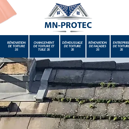
RÉNOVATION
CHANGEMENT
DÉMOUSSAGE
RÉNOVATION
ENTREPRIS
DE TOITURE
DE TOITURE ET
DE TOITURE
DE FAÇADES
DE TOITUR
35
TUILE 35
35
35
35