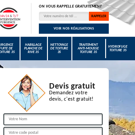
ON VOUS RAPPELLE GRATUITEMENT
VOIR NOS RÉALISATIONS
URGENCE
HABILLAGE
NETTOYAGE
TRAITEMENT
HYDROFUGE
FUITE DE
PLANCHE DE
DE TOITURE
ANTI-MOUSSE
TOITURE 35
OITURE 35
RIVE 35
35
TOITURE 35
Devis gratuit
Demandez votre
devis, c'est gratuit!