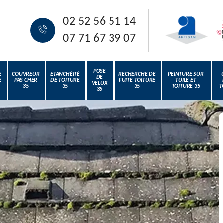
02 52 56 51 14
07 71 67 39 07
POSE
E
COUVREUR
ETANCHÉITÉ
RECHERCHE DE
PEINTURE SUR
DE
E
PAS CHER
DE TOITURE
FUITE TOITURE
TUILE ET
VELUX
35
35
35
TOITURE 35
T
35