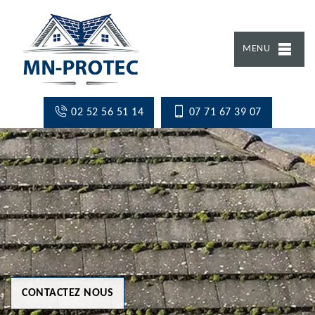
MENU
02 52 56 51 14
07 71 67 39 07
CONTACTEZ NOUS