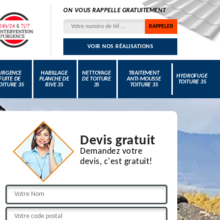
ON VOUS RAPPELLE GRATUITEMENT
VOIR NOS RÉALISATIONS
URGENCE
HABILLAGE
NETTOYAGE
TRAITEMENT
HYDROFUGE
FUITE DE
PLANCHE DE
DE TOITURE
ANTI-MOUSSE
TOITURE 35
OITURE 35
RIVE 35
35
TOITURE 35
Devis gratuit
Demandez votre
devis, c'est gratuit!