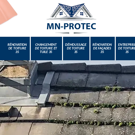
RÉNOVATION
CHANGEMENT
DÉMOUSSAGE
RÉNOVATION
ENTREPRIS
DE TOITURE
DE TOITURE ET
DE TOITURE
DE FAÇADES
DE TOITUR
35
TUILE 35
35
35
35