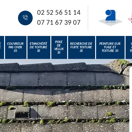
02 52 56 51 14
07 71 67 39 07
POSE
E
COUVREUR
ETANCHÉITÉ
RECHERCHE DE
PEINTURE SUR
DE
E
PAS CHER
DE TOITURE
FUITE TOITURE
TUILE ET
VELUX
35
35
35
TOITURE 35
T
35