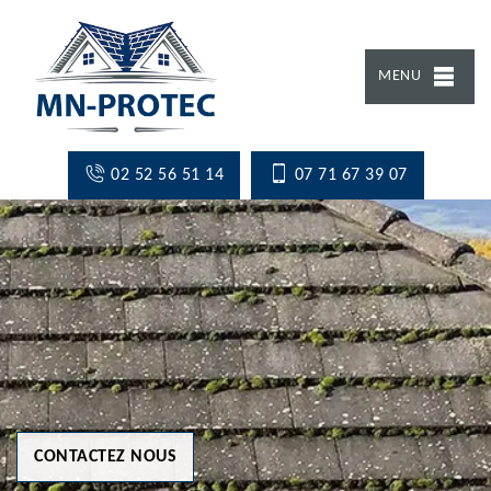
MENU
02 52 56 51 14
07 71 67 39 07
CONTACTEZ NOUS