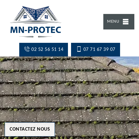
MENU
02 52 56 51 14
07 71 67 39 07
CONTACTEZ NOUS