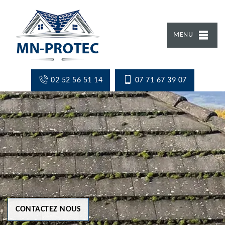
MENU
02 52 56 51 14
07 71 67 39 07
CONTACTEZ NOUS