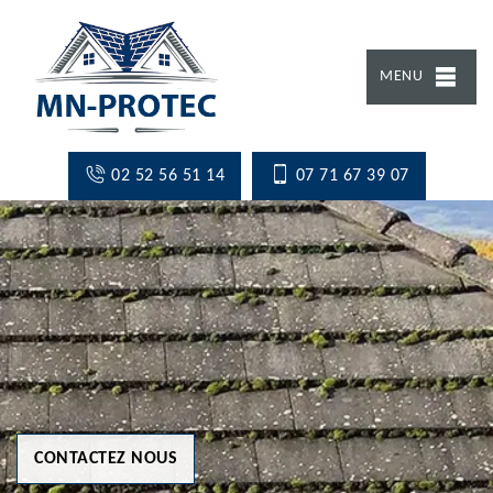
MENU
02 52 56 51 14
07 71 67 39 07
CONTACTEZ NOUS