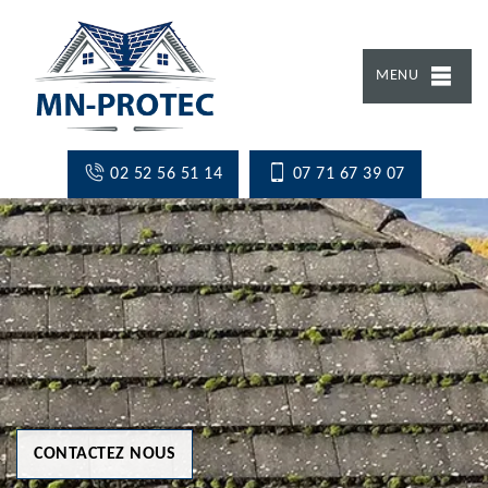
MENU
02 52 56 51 14
07 71 67 39 07
CONTACTEZ NOUS