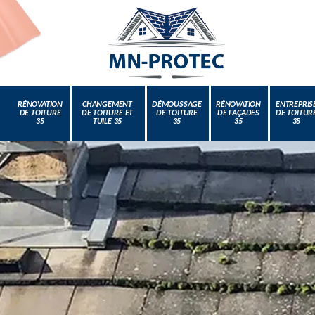
RÉNOVATION
CHANGEMENT
DÉMOUSSAGE
RÉNOVATION
ENTREPRIS
DE TOITURE
DE TOITURE ET
DE TOITURE
DE FAÇADES
DE TOITUR
35
TUILE 35
35
35
35