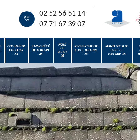
02 52 56 51 14
07 71 67 39 07
POSE
E
COUVREUR
ETANCHÉITÉ
RECHERCHE DE
PEINTURE SUR
DE
E
PAS CHER
DE TOITURE
FUITE TOITURE
TUILE ET
VELUX
35
35
35
TOITURE 35
T
35