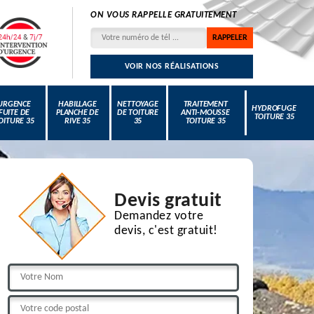
ON VOUS RAPPELLE GRATUITEMENT
VOIR NOS RÉALISATIONS
URGENCE
HABILLAGE
NETTOYAGE
TRAITEMENT
HYDROFUGE
FUITE DE
PLANCHE DE
DE TOITURE
ANTI-MOUSSE
TOITURE 35
OITURE 35
RIVE 35
35
TOITURE 35
Devis gratuit
Demandez votre
devis, c'est gratuit!