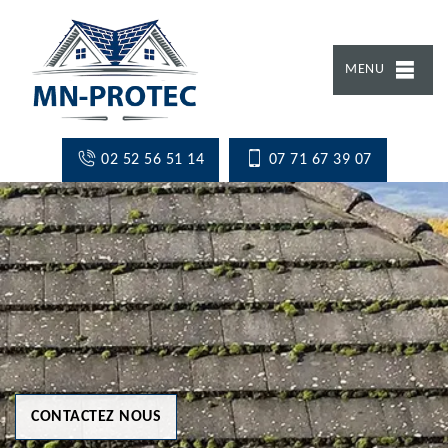
MENU
02 52 56 51 14
07 71 67 39 07
CONTACTEZ NOUS