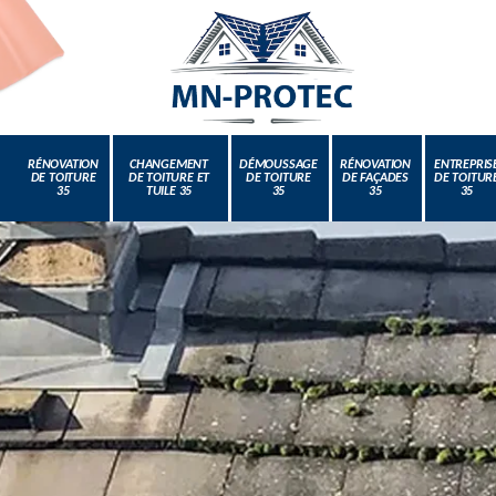
RÉNOVATION
CHANGEMENT
DÉMOUSSAGE
RÉNOVATION
ENTREPRIS
DE TOITURE
DE TOITURE ET
DE TOITURE
DE FAÇADES
DE TOITUR
35
TUILE 35
35
35
35