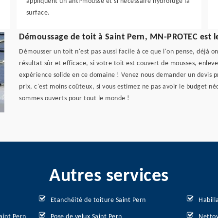
appliquent un anti-mousse et si nécessaire hydrofuge la
surface.
Démoussage de toit à Saint Pern, MN-PROTEC est l
Démousser un toit n'est pas aussi facile à ce que l'on pense, déjà on 
résultat sûr et efficace, si votre toit est couvert de mousses, enl
expérience solide en ce domaine ! Venez nous demander un devis pré
prix, c'est moins coûteux, si vous estimez ne pas avoir le budget né
sommes ouverts pour tout le monde !
Autres services
Etanchéité de toiture Saint Pern
Habill
aint Pern
Pose de velux Saint Pern
Nettoy