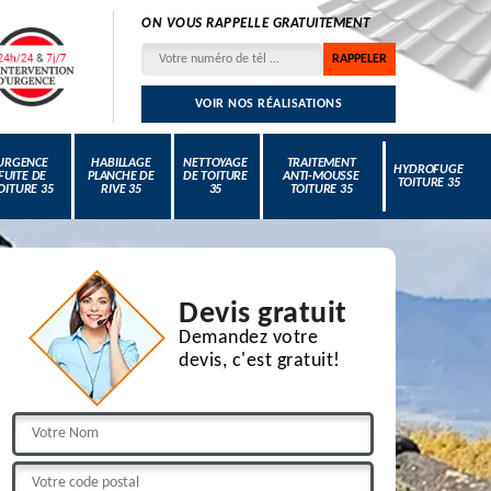
ON VOUS RAPPELLE GRATUITEMENT
VOIR NOS RÉALISATIONS
URGENCE
HABILLAGE
NETTOYAGE
TRAITEMENT
HYDROFUGE
FUITE DE
PLANCHE DE
DE TOITURE
ANTI-MOUSSE
TOITURE 35
OITURE 35
RIVE 35
35
TOITURE 35
Devis gratuit
Demandez votre
devis, c'est gratuit!