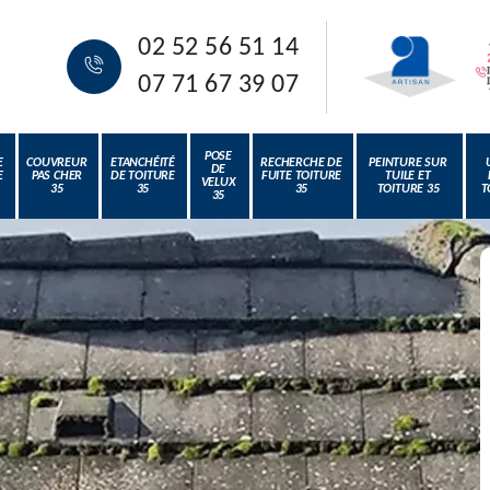
02 52 56 51 14
07 71 67 39 07
POSE
E
COUVREUR
ETANCHÉITÉ
RECHERCHE DE
PEINTURE SUR
DE
E
PAS CHER
DE TOITURE
FUITE TOITURE
TUILE ET
VELUX
35
35
35
TOITURE 35
T
35