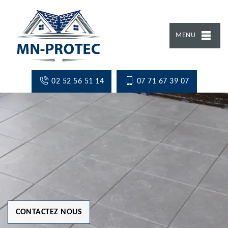
MENU
02 52 56 51 14
07 71 67 39 07
CONTACTEZ NOUS