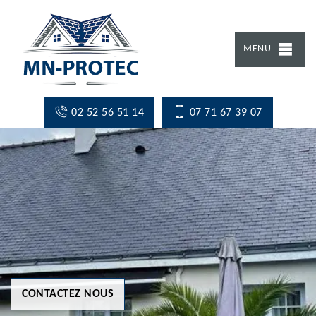
MENU
02 52 56 51 14
07 71 67 39 07
CONTACTEZ NOUS