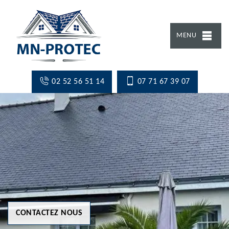
MENU
02 52 56 51 14
07 71 67 39 07
CONTACTEZ NOUS