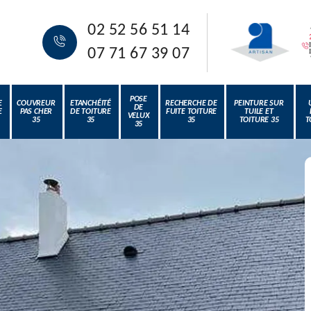
02 52 56 51 14
07 71 67 39 07
POSE
E
COUVREUR
ETANCHÉITÉ
RECHERCHE DE
PEINTURE SUR
DE
E
PAS CHER
DE TOITURE
FUITE TOITURE
TUILE ET
VELUX
35
35
35
TOITURE 35
T
35