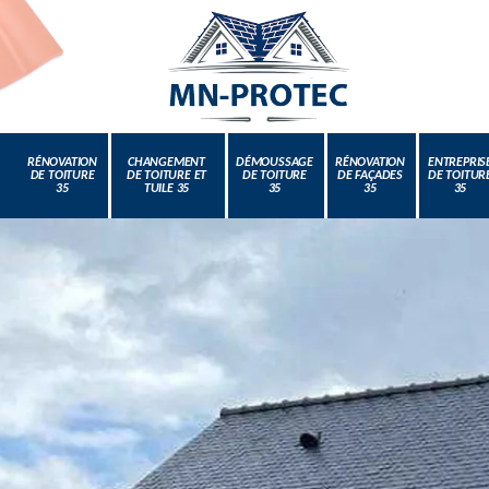
RÉNOVATION
CHANGEMENT
DÉMOUSSAGE
RÉNOVATION
ENTREPRIS
DE TOITURE
DE TOITURE ET
DE TOITURE
DE FAÇADES
DE TOITUR
35
TUILE 35
35
35
35