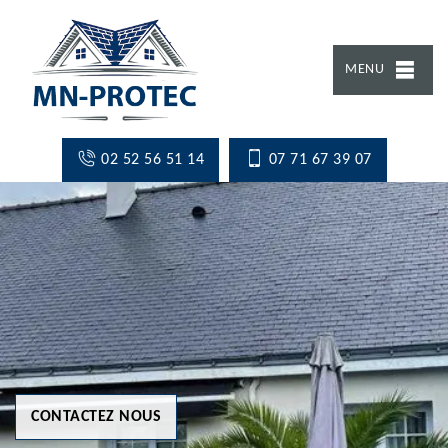
MENU
02 52 56 51 14
07 71 67 39 07
CONTACTEZ NOUS