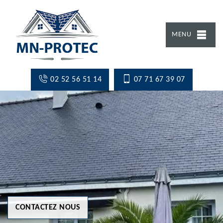
MENU
02 52 56 51 14
07 71 67 39 07
CONTACTEZ NOUS