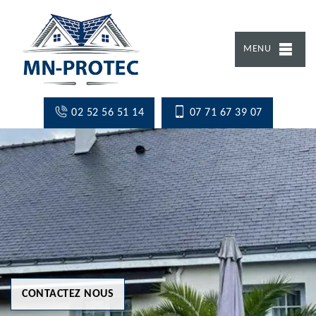
MENU
02 52 56 51 14
07 71 67 39 07
CONTACTEZ NOUS