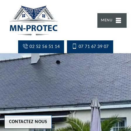
MENU
02 52 56 51 14
07 71 67 39 07
CONTACTEZ NOUS