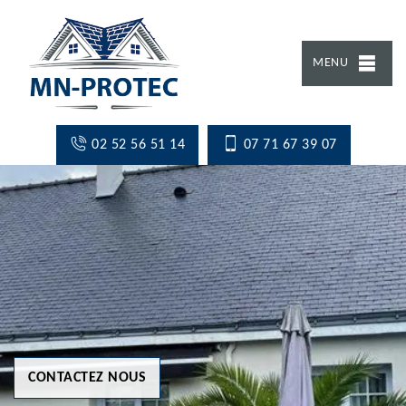
MENU
02 52 56 51 14
07 71 67 39 07
CONTACTEZ NOUS