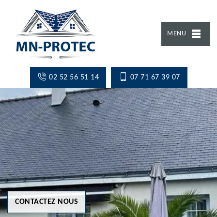
MENU
02 52 56 51 14
07 71 67 39 07
CONTACTEZ NOUS