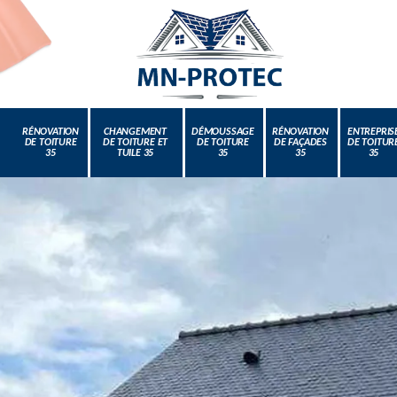
RÉNOVATION
CHANGEMENT
DÉMOUSSAGE
RÉNOVATION
ENTREPRIS
DE TOITURE
DE TOITURE ET
DE TOITURE
DE FAÇADES
DE TOITUR
35
TUILE 35
35
35
35