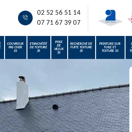
02 52 56 51 14
07 71 67 39 07
POSE
E
COUVREUR
ETANCHÉITÉ
RECHERCHE DE
PEINTURE SUR
DE
E
PAS CHER
DE TOITURE
FUITE TOITURE
TUILE ET
VELUX
35
35
35
TOITURE 35
T
35