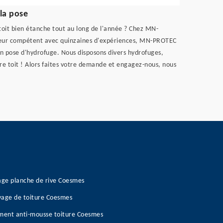
la pose
 toit bien étanche tout au long de l'année ? Chez MN-
uvreur compétent avec quinzaines d'expériences, MN-PROTEC
en pose d'hydrofuge. Nous disposons divers hydrofuges,
tre toit ! Alors faites votre demande et engagez-nous, nous
age planche de rive Coesmes
age de toiture Coesmes
ment anti-mousse toiture Coesmes