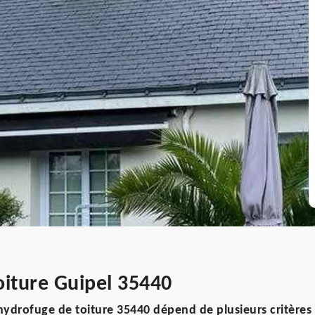
oiture Guipel 35440
ydrofuge de toiture 35440 dépend de plusieurs critères