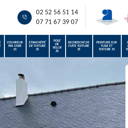
02 52 56 51 14
07 71 67 39 07
POSE
E
COUVREUR
ETANCHÉITÉ
RECHERCHE DE
PEINTURE SUR
DE
E
PAS CHER
DE TOITURE
FUITE TOITURE
TUILE ET
VELUX
35
35
35
TOITURE 35
T
35