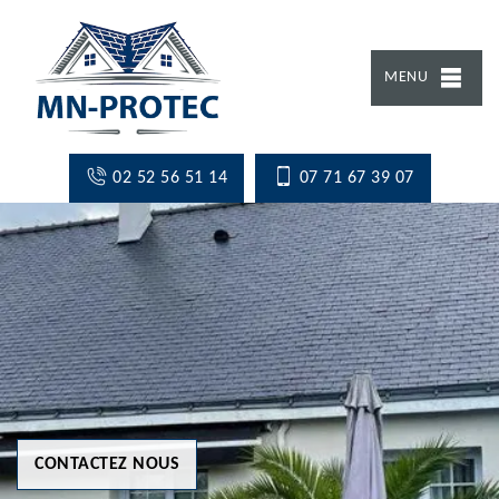
MENU
02 52 56 51 14
07 71 67 39 07
CONTACTEZ NOUS