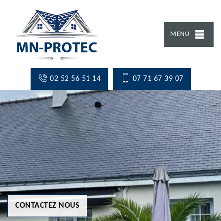
MENU
02 52 56 51 14
07 71 67 39 07
CONTACTEZ NOUS