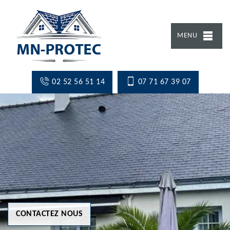
MENU
02 52 56 51 14
07 71 67 39 07
CONTACTEZ NOUS